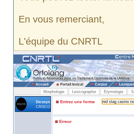
En vous remerciant,
L'équipe du CNRTL
Accueil
Portail lexical
Corpus
Lexique
Morphologie
Lexicographie
Etymologie
S
Entrez une forme
Dicosyn
CRISCO
Erreur