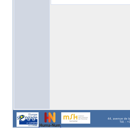
44, avenue de l
Tél. : 