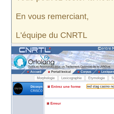
En vous remerciant,
L'équipe du CNRTL
Accueil
Portail lexical
Corpus
Lexique
Morphologie
Lexicographie
Etymologie
S
Entrez une forme
Dicosyn
CRISCO
Erreur