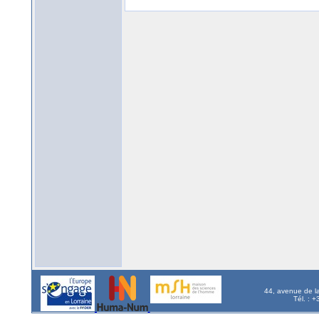
44, avenue de l
Tél. : 