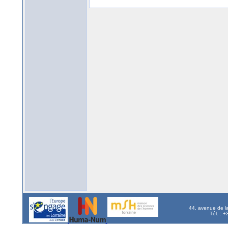
44, avenue de l
Tél. : 