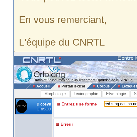
En vous remerciant,
L'équipe du CNRTL
Accueil
Portail lexical
Corpus
Lexique
Morphologie
Lexicographie
Etymologie
S
Entrez une forme
Dicosyn
CRISCO
Erreur