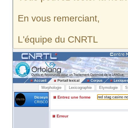
En vous remerciant,
L'équipe du CNRTL
Accueil
Portail lexical
Corpus
Lexique
Morphologie
Lexicographie
Etymologie
S
Entrez une forme
Dicosyn
CRISCO
Erreur