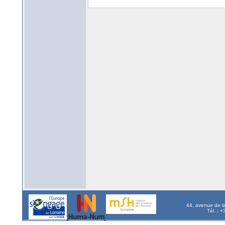
44, avenue de l
Tél. : 