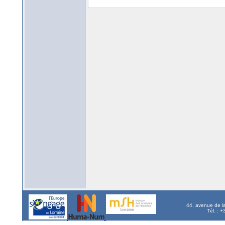
44, avenue de l
Tél. : 