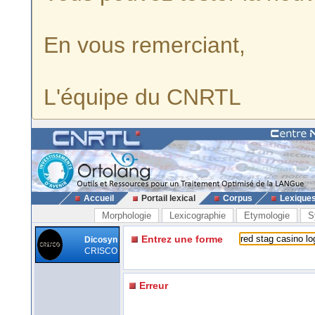
En vous remerciant,
L'équipe du CNRTL
Accueil
Portail lexical
Corpus
Lexique
Morphologie
Lexicographie
Etymologie
S
Entrez une forme
Dicosyn
CRISCO
Erreur