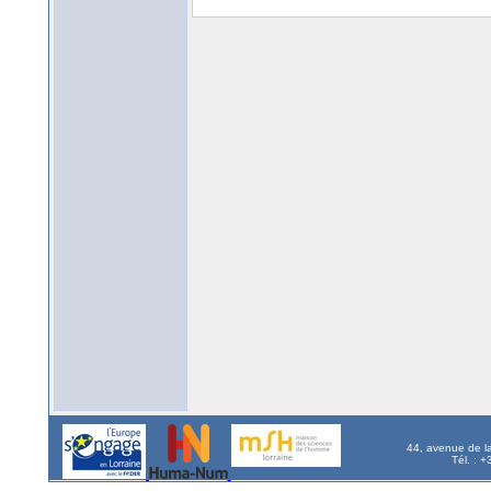
44, avenue de l
Tél. : 