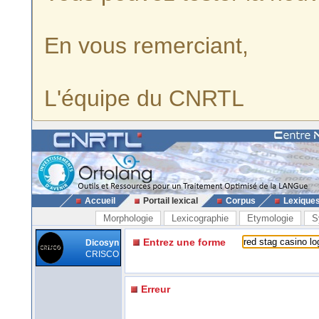
En vous remerciant,
L'équipe du CNRTL
Accueil
Portail lexical
Corpus
Lexique
Morphologie
Lexicographie
Etymologie
S
Entrez une forme
Dicosyn
CRISCO
Erreur