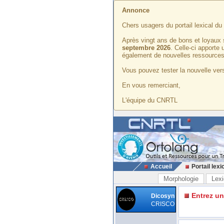
Annonce
Chers usagers du portail lexical d
Après vingt ans de bons et loyaux 
septembre 2026
. Celle-ci apporte
également de nouvelles ressources
Vous pouvez tester la nouvelle vers
En vous remerciant,
L'équipe du CNRTL
Accueil
Portail lexi
Morphologie
Lexi
Entrez u
Dicosyn
CRISCO