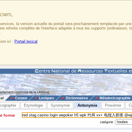
u CNRTL,
services, la version actuelle du portail sera prochainement remplacée par un
 une refonte complète de l'interface adaptée à tous les supports (ordinateurs, t
.
ion ici :
Portail lexical
cal
Corpus
Lexiques
Dictionnaires
Métalexicographie
cographie
Etymologie
Synonymie
Antonymie
Proxémie
C
ne forme
catégorie :