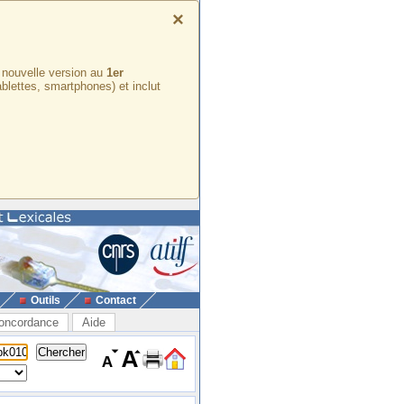
×
e nouvelle version au
1er
ablettes, smartphones) et inclut
Outils
Contact
oncordance
Aide