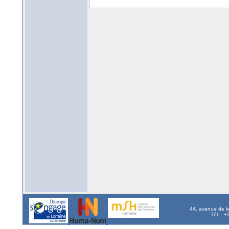
44, avenue de l
Tél. : 