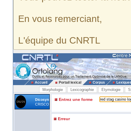
En vous remerciant,
L'équipe du CNRTL
Accueil
Portail lexical
Corpus
Lexique
Morphologie
Lexicographie
Etymologie
S
Entrez une forme
Dicosyn
CRISCO
Erreur