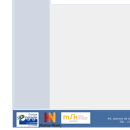
44, avenue de l
Tél. : 