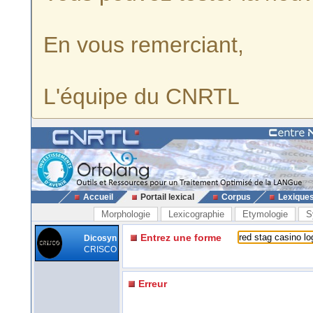
En vous remerciant,
L'équipe du CNRTL
Accueil
Portail lexical
Corpus
Lexique
Morphologie
Lexicographie
Etymologie
S
Entrez une forme
Dicosyn
CRISCO
Erreur