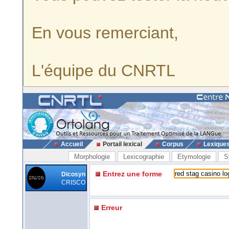
En vous remerciant,
L'équipe du CNRTL
Accueil
Portail lexical
Corpus
Lexique
Morphologie
Lexicographie
Etymologie
S
Entrez une forme
Dicosyn
CRISCO
Erreur