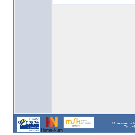
44, avenue de l
Tél. : 