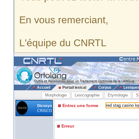
En vous remerciant,
L'équipe du CNRTL
Accueil
Portail lexical
Corpus
Lexique
Morphologie
Lexicographie
Etymologie
S
Entrez une forme
Dicosyn
CRISCO
Erreur