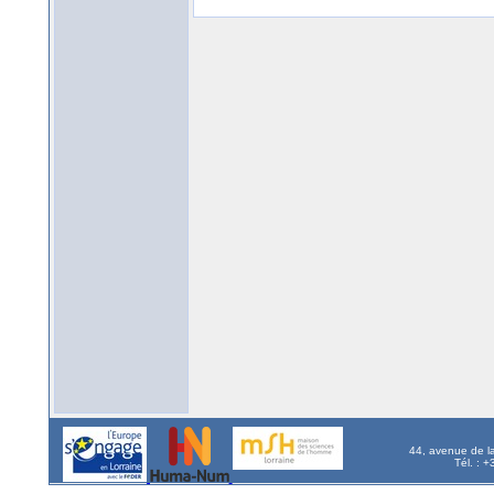
44, avenue de l
Tél. : 