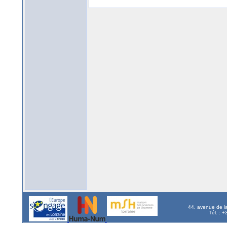
44, avenue de l
Tél. : 