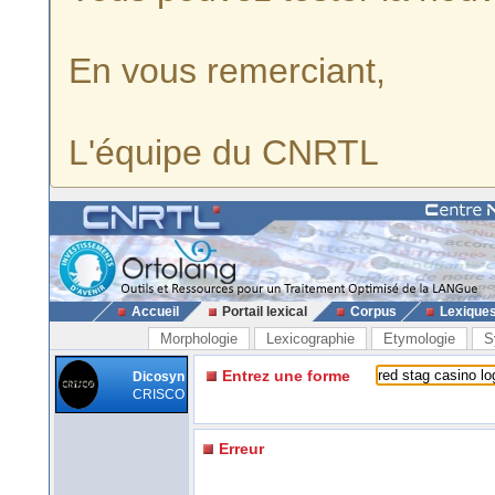
En vous remerciant,
L'équipe du CNRTL
Accueil
Portail lexical
Corpus
Lexique
Morphologie
Lexicographie
Etymologie
S
Entrez une forme
Dicosyn
CRISCO
Erreur