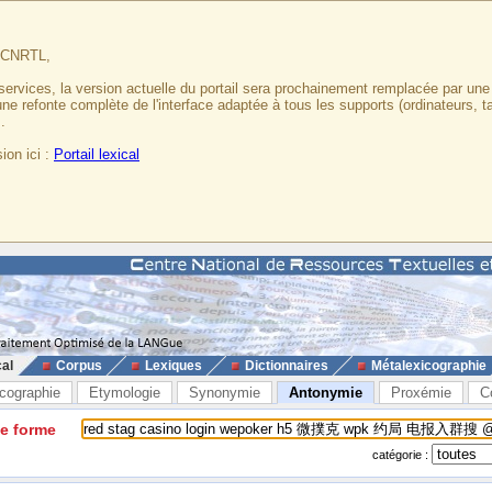
u CNRTL,
services, la version actuelle du portail sera prochainement remplacée par un
 une refonte complète de l'interface adaptée à tous les supports (ordinateurs, t
.
ion ici :
Portail lexical
cal
Corpus
Lexiques
Dictionnaires
Métalexicographie
cographie
Etymologie
Synonymie
Antonymie
Proxémie
C
ne forme
catégorie :