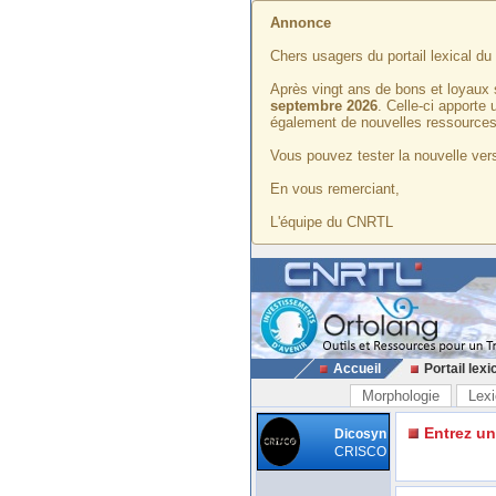
Annonce
Chers usagers du portail lexical d
Après vingt ans de bons et loyaux 
septembre 2026
. Celle-ci apporte
également de nouvelles ressources
Vous pouvez tester la nouvelle vers
En vous remerciant,
L'équipe du CNRTL
Accueil
Portail lexi
Morphologie
Lexi
Entrez u
Dicosyn
CRISCO