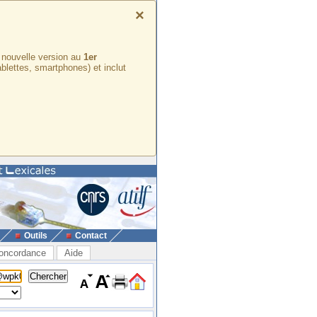
×
e nouvelle version au
1er
ablettes, smartphones) et inclut
Outils
Contact
oncordance
Aide