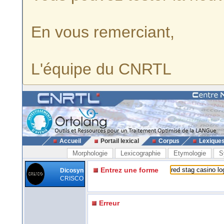
En vous remerciant,
L'équipe du CNRTL
Accueil
Portail lexical
Corpus
Lexique
Morphologie
Lexicographie
Etymologie
S
Entrez une forme
Dicosyn
CRISCO
Erreur