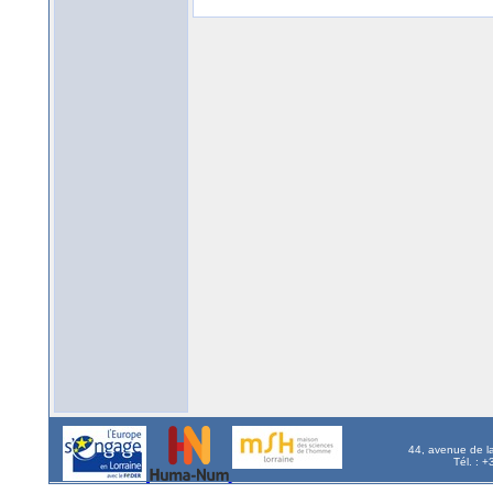
44, avenue de l
Tél. : 