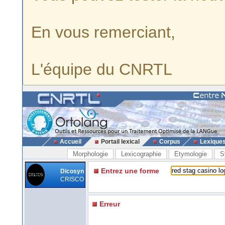
En vous remerciant,
L'équipe du CNRTL
Accueil
Portail lexical
Corpus
Lexique
Morphologie
Lexicographie
Etymologie
S
Entrez une forme
Dicosyn
CRISCO
Erreur