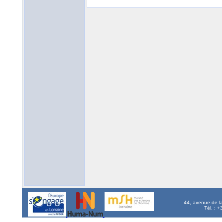
44, avenue de l
Tél. : 