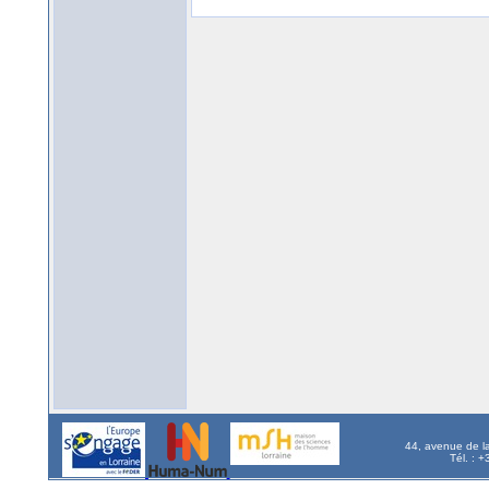
44, avenue de l
Tél. : 