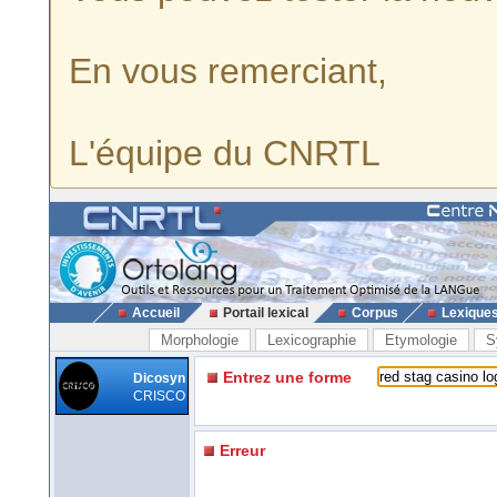
En vous remerciant,
L'équipe du CNRTL
Accueil
Portail lexical
Corpus
Lexique
Morphologie
Lexicographie
Etymologie
S
Entrez une forme
Dicosyn
CRISCO
Erreur