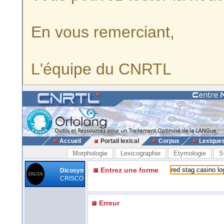
En vous remerciant,
L'équipe du CNRTL
Accueil
Portail lexical
Corpus
Lexique
Morphologie
Lexicographie
Etymologie
S
Entrez une forme
Dicosyn
CRISCO
Erreur