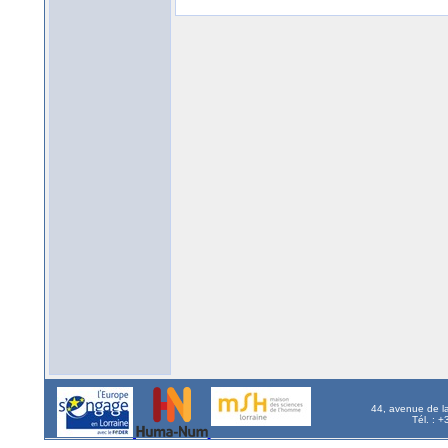
44, avenue de l
Tél. : 