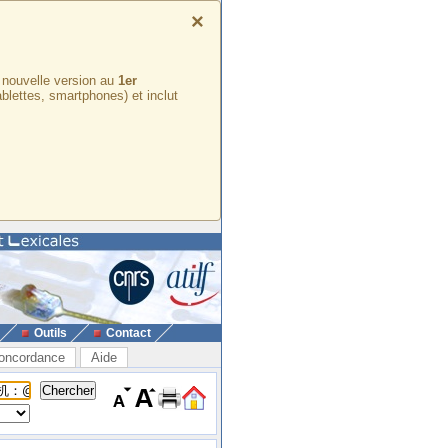
×
e nouvelle version au
1er
ablettes, smartphones) et inclut
Outils
Contact
oncordance
Aide