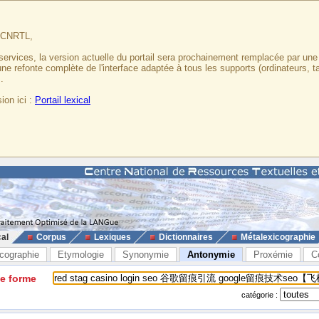
u CNRTL,
services, la version actuelle du portail sera prochainement remplacée par un
 une refonte complète de l'interface adaptée à tous les supports (ordinateurs, t
.
ion ici :
Portail lexical
cal
Corpus
Lexiques
Dictionnaires
Métalexicographie
cographie
Etymologie
Synonymie
Antonymie
Proxémie
C
ne forme
catégorie :