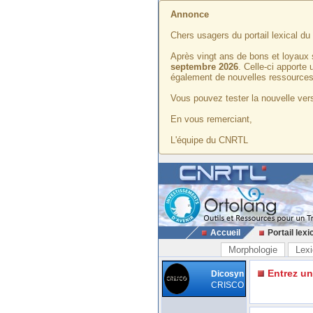
Annonce
Chers usagers du portail lexical d
Après vingt ans de bons et loyaux 
septembre 2026
. Celle-ci apporte
également de nouvelles ressources
Vous pouvez tester la nouvelle vers
En vous remerciant,
L'équipe du CNRTL
Accueil
Portail lexi
Morphologie
Lexi
Entrez u
Dicosyn
CRISCO