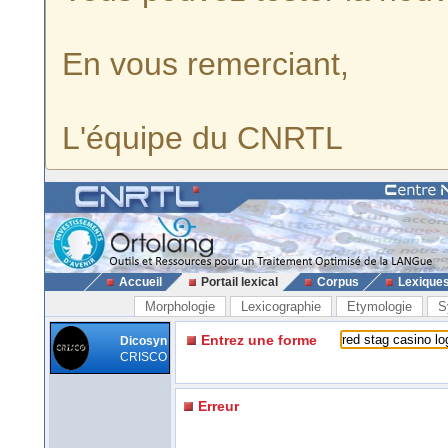
En vous remerciant,
L'équipe du CNRTL
Accueil
Portail lexical
Corpus
Lexique
Morphologie
Lexicographie
Etymologie
S
Entrez une forme
Dicosyn
CRISCO
Erreur