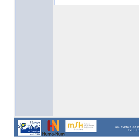
44, avenue de l
Tél. : 