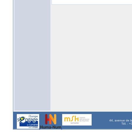
44, avenue de l
Tél. : 