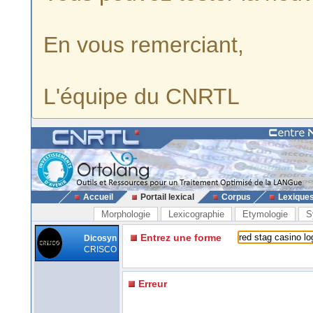
En vous remerciant,
L'équipe du CNRTL
Accueil
Portail lexical
Corpus
Lexique
Morphologie
Lexicographie
Etymologie
S
Entrez une forme
Dicosyn
CRISCO
Erreur