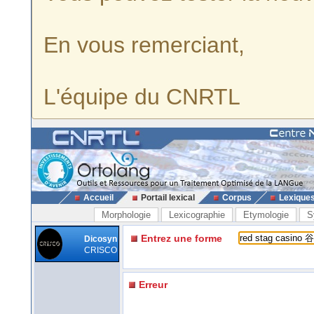
En vous remerciant,
L'équipe du CNRTL
Accueil
Portail lexical
Corpus
Lexique
Morphologie
Lexicographie
Etymologie
S
Entrez une forme
Dicosyn
CRISCO
Erreur