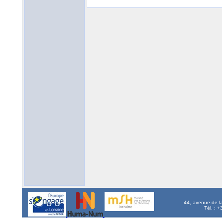
44, avenue de l
Tél. : 