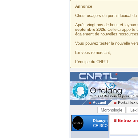
Annonce
Chers usagers du portail lexical d
Après vingt ans de bons et loyaux 
septembre 2026
. Celle-ci apporte
également de nouvelles ressources
Vous pouvez tester la nouvelle vers
En vous remerciant,
L'équipe du CNRTL
Accueil
Portail lexi
Morphologie
Lexi
Entrez u
Dicosyn
CRISCO