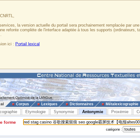
u CNRTL,
services, la version actuelle du portail sera prochainement remplacée par un
 une refonte complète de l'interface adaptée à tous les supports (ordinateurs, t
.
ion ici :
Portail lexical
cal
Corpus
Lexiques
Dictionnaires
Métalexicographie
cographie
Etymologie
Synonymie
Antonymie
Proxémie
C
ne forme
catégorie :