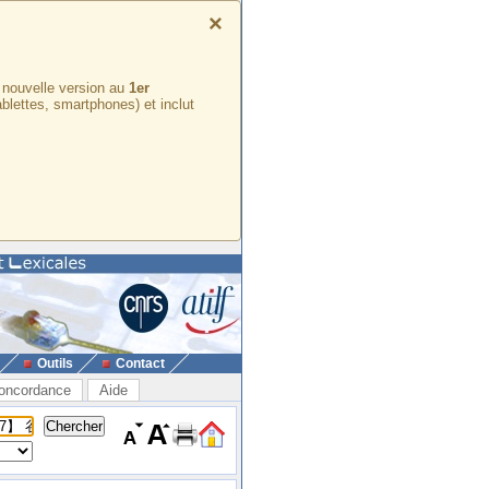
×
e nouvelle version au
1er
ablettes, smartphones) et inclut
Outils
Contact
oncordance
Aide