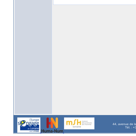
44, avenue de l
Tél. : 