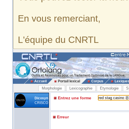
En vous remerciant,
L'équipe du CNRTL
Accueil
Portail lexical
Corpus
Lexique
Morphologie
Lexicographie
Etymologie
S
Entrez une forme
Dicosyn
CRISCO
Erreur