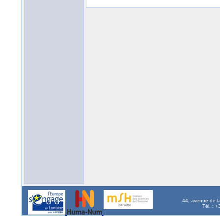
44, avenue de l
Tél. : 