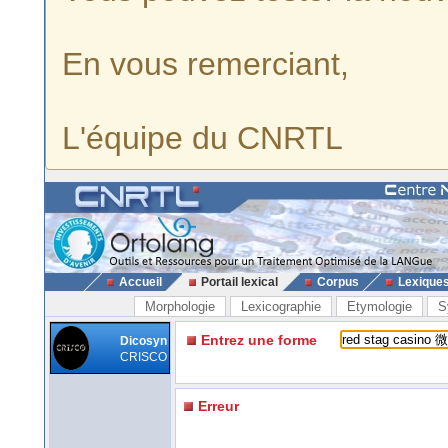
En vous remerciant,
L'équipe du CNRTL
Accueil
Portail lexical
Corpus
Lexique
Morphologie
Lexicographie
Etymologie
S
Entrez une forme
Dicosyn
CRISCO
Erreur