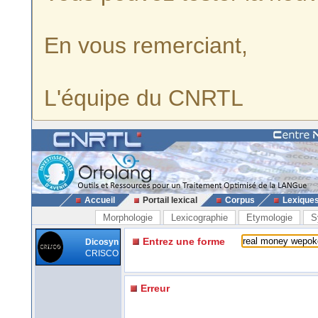
En vous remerciant,
L'équipe du CNRTL
Accueil
Portail lexical
Corpus
Lexique
Morphologie
Lexicographie
Etymologie
S
Entrez une forme
Dicosyn
CRISCO
Erreur