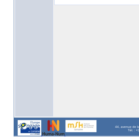
44, avenue de l
Tél. : 