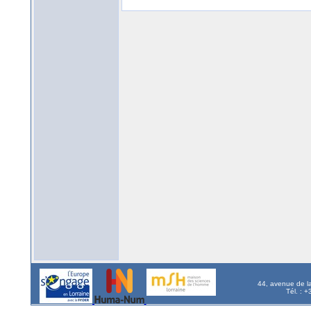
44, avenue de l
Tél. : 