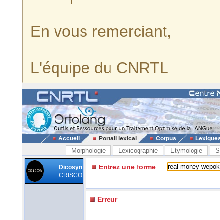
En vous remerciant,
L'équipe du CNRTL
Accueil
Portail lexical
Corpus
Lexique
Morphologie
Lexicographie
Etymologie
S
Entrez une forme
Dicosyn
CRISCO
Erreur