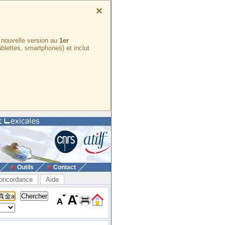
×
e nouvelle version au
1er
ablettes, smartphones) et inclut
Outils
Contact
oncordance
Aide