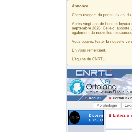
Annonce
Chers usagers du portail lexical d
Après vingt ans de bons et loyaux 
septembre 2026
. Celle-ci apporte
également de nouvelles ressources
Vous pouvez tester la nouvelle vers
En vous remerciant,
L'équipe du CNRTL
Accueil
Portail lexi
Morphologie
Lexi
Entrez u
Dicosyn
CRISCO