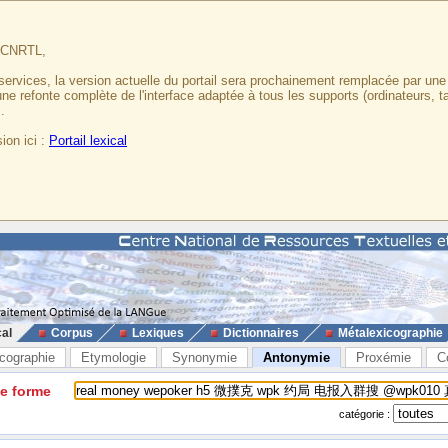
u CNRTL,
services, la version actuelle du portail sera prochainement remplacée par un
 une refonte complète de l'interface adaptée à tous les supports (ordinateurs, t
.
ion ici :
Portail lexical
cal
Corpus
Lexiques
Dictionnaires
Métalexicographie
cographie
Etymologie
Synonymie
Antonymie
Proxémie
C
ne forme
catégorie :