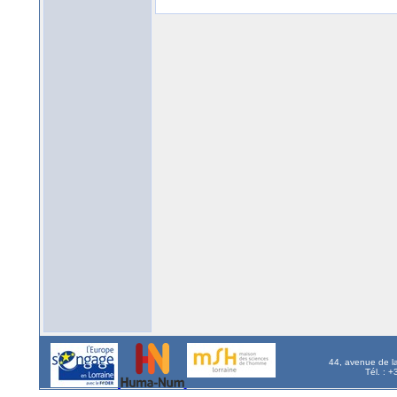
44, avenue de l
Tél. : 