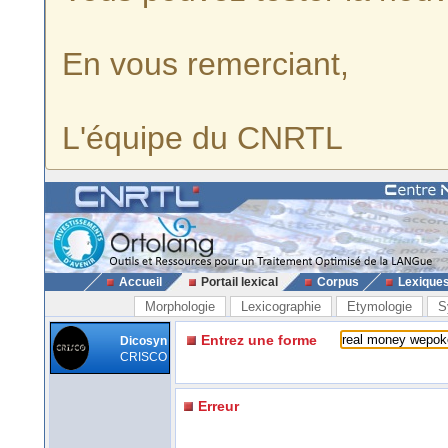
En vous remerciant,
L'équipe du CNRTL
Accueil
Portail lexical
Corpus
Lexique
Morphologie
Lexicographie
Etymologie
S
Entrez une forme
Dicosyn
CRISCO
Erreur