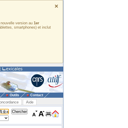
×
e nouvelle version au
1er
ablettes, smartphones) et inclut
Outils
Contact
oncordance
Aide