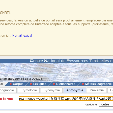
u CNRTL,
services, la version actuelle du portail sera prochainement remplacée par un
 une refonte complète de l'interface adaptée à tous les supports (ordinateurs, t
.
ion ici :
Portail lexical
cal
Corpus
Lexiques
Dictionnaires
Métalexicographie
cographie
Etymologie
Synonymie
Antonymie
Proxémie
C
ne forme
catégorie :