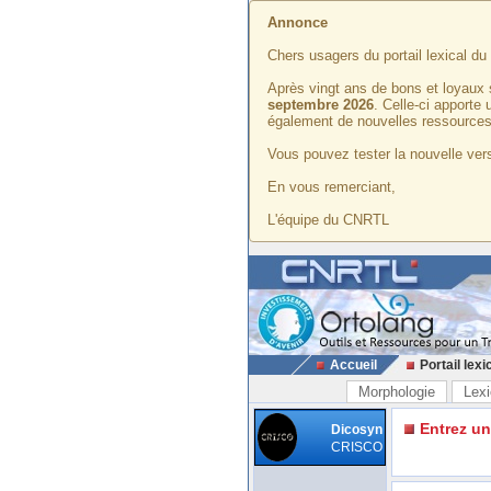
Annonce
Chers usagers du portail lexical d
Après vingt ans de bons et loyaux 
septembre 2026
. Celle-ci apporte
également de nouvelles ressources
Vous pouvez tester la nouvelle vers
En vous remerciant,
L'équipe du CNRTL
Accueil
Portail lexi
Morphologie
Lexi
Entrez u
Dicosyn
CRISCO