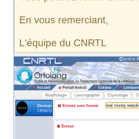
En vous remerciant,
L'équipe du CNRTL
Accueil
Portail lexical
Corpus
Lexique
Morphologie
Lexicographie
Etymologie
S
Entrez une forme
Dicosyn
CRISCO
Erreur