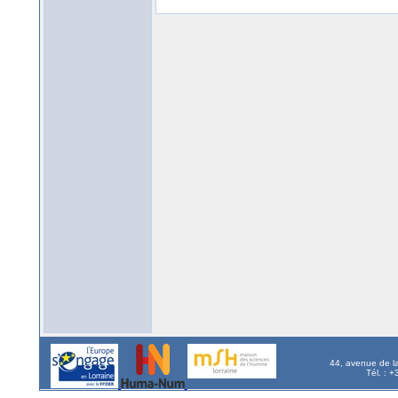
44, avenue de l
Tél. : 