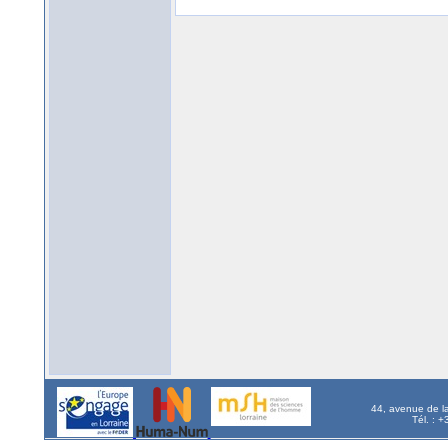
44, avenue de l
Tél. : 