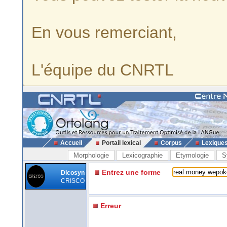
En vous remerciant,
L'équipe du CNRTL
Accueil
Portail lexical
Corpus
Lexique
Morphologie
Lexicographie
Etymologie
S
Entrez une forme
Dicosyn
CRISCO
Erreur