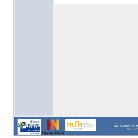
44, avenue de l
Tél. : 