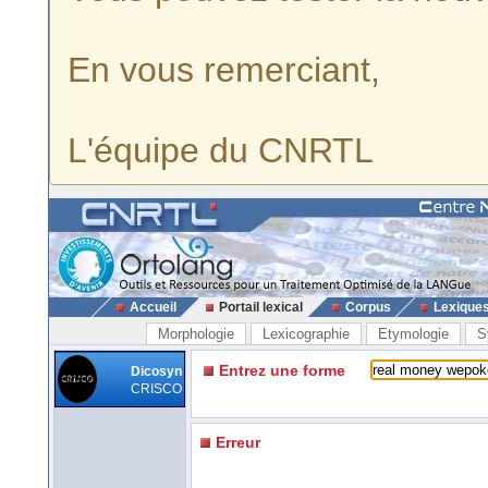
En vous remerciant,
L'équipe du CNRTL
Accueil
Portail lexical
Corpus
Lexique
Morphologie
Lexicographie
Etymologie
S
Entrez une forme
Dicosyn
CRISCO
Erreur