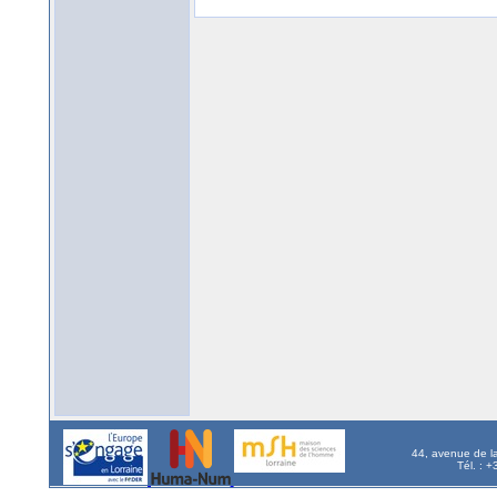
44, avenue de l
Tél. : 