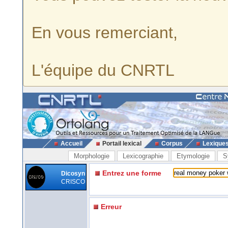
En vous remerciant,
L'équipe du CNRTL
Accueil
Portail lexical
Corpus
Lexique
Morphologie
Lexicographie
Etymologie
S
Entrez une forme
Dicosyn
CRISCO
Erreur