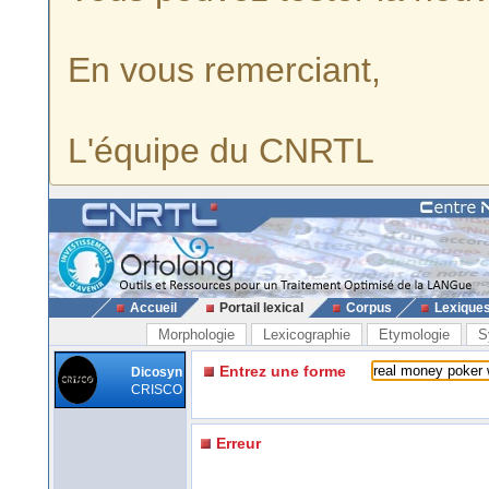
En vous remerciant,
L'équipe du CNRTL
Accueil
Portail lexical
Corpus
Lexique
Morphologie
Lexicographie
Etymologie
S
Entrez une forme
Dicosyn
CRISCO
Erreur