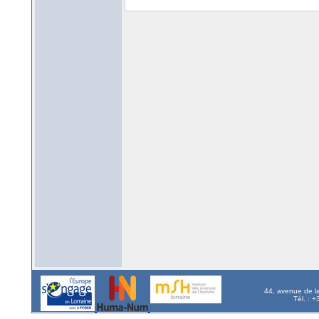
44, avenue de l
Tél. : 