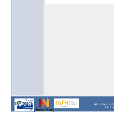
44, avenue de l
Tél. : 