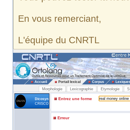
En vous remerciant,
L'équipe du CNRTL
Accueil
Portail lexical
Corpus
Lexique
Morphologie
Lexicographie
Etymologie
S
Entrez une forme
Dicosyn
CRISCO
Erreur