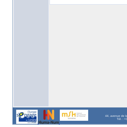
44, avenue de l
Tél. : 