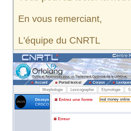
En vous remerciant,
L'équipe du CNRTL
Accueil
Portail lexical
Corpus
Lexique
Morphologie
Lexicographie
Etymologie
S
Entrez une forme
Dicosyn
CRISCO
Erreur