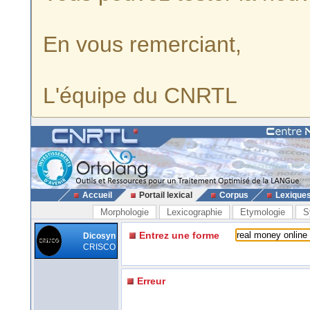
En vous remerciant,
L'équipe du CNRTL
Accueil
Portail lexical
Corpus
Lexique
Morphologie
Lexicographie
Etymologie
S
Entrez une forme
Dicosyn
CRISCO
Erreur