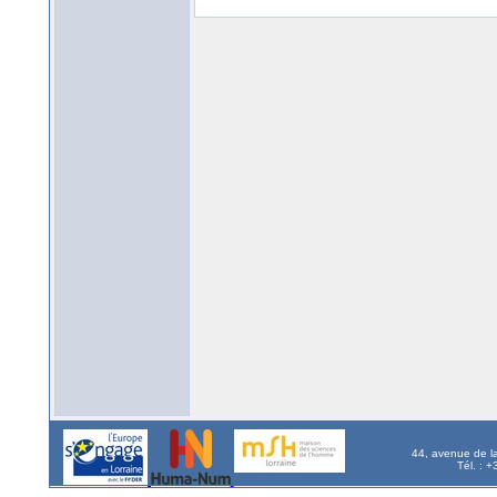
44, avenue de l
Tél. : 