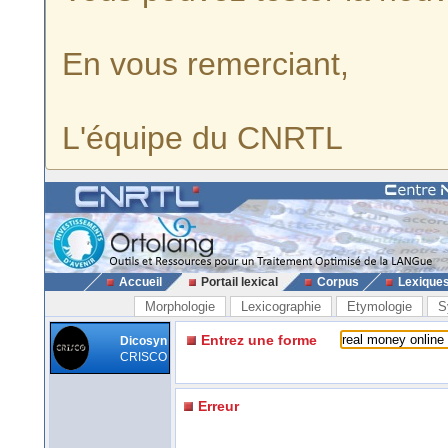
En vous remerciant,
L'équipe du CNRTL
Accueil
Portail lexical
Corpus
Lexique
Morphologie
Lexicographie
Etymologie
S
Entrez une forme
Dicosyn
CRISCO
Erreur