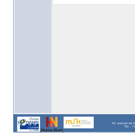
44, avenue de l
Tél. : 