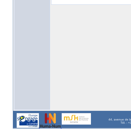
44, avenue de l
Tél. : 