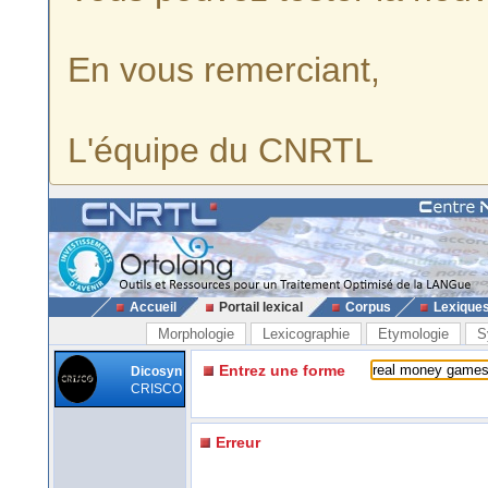
En vous remerciant,
L'équipe du CNRTL
Accueil
Portail lexical
Corpus
Lexique
Morphologie
Lexicographie
Etymologie
S
Entrez une forme
Dicosyn
CRISCO
Erreur