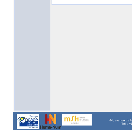
44, avenue de l
Tél. : 