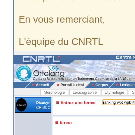
En vous remerciant,
L'équipe du CNRTL
Accueil
Portail lexical
Corpus
Lexique
Morphologie
Lexicographie
Etymologie
S
Entrez une forme
Dicosyn
CRISCO
Erreur