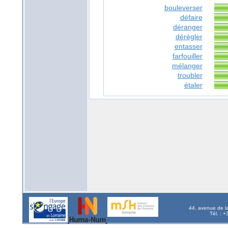
bouleverser
défaire
déranger
dérégler
entasser
farfouiller
mélanger
troubler
étaler
44, avenue de l
Tél. : 