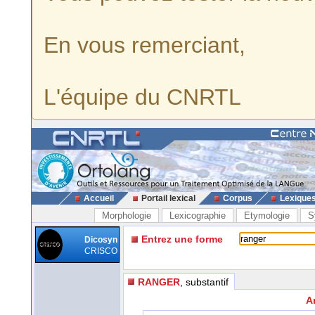
En vous remerciant,
L'équipe du CNRTL
Accueil
Portail lexical
Corpus
Lexique
Morphologie
Lexicographie
Etymologie
S
Entrez une forme
Dicosyn
CRISCO
RANGER
, substantif
A