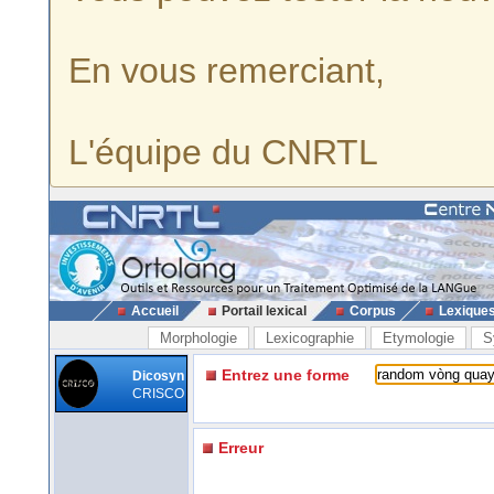
En vous remerciant,
L'équipe du CNRTL
Accueil
Portail lexical
Corpus
Lexique
Morphologie
Lexicographie
Etymologie
S
Entrez une forme
Dicosyn
CRISCO
Erreur