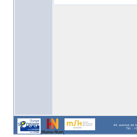
44, avenue de l
Tél. : 