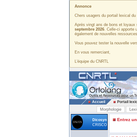
Annonce
Chers usagers du portail lexical d
Après vingt ans de bons et loyaux 
septembre 2026
. Celle-ci apporte
également de nouvelles ressources
Vous pouvez tester la nouvelle vers
En vous remerciant,
L'équipe du CNRTL
Accueil
Portail lexi
Morphologie
Lexi
Entrez u
Dicosyn
CRISCO