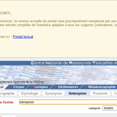
u CNRTL,
services, la version actuelle du portail sera prochainement remplacée par un
 une refonte complète de l'interface adaptée à tous les supports (ordinateurs, t
.
ion ici :
Portail lexical
cal
Corpus
Lexiques
Dictionnaires
Métalexicographie
cographie
Etymologie
Synonymie
Antonymie
Proxémie
C
ne forme
catégorie :