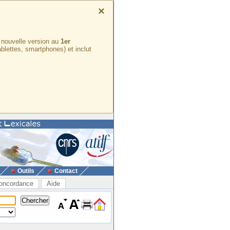
×
e nouvelle version au
1er
ablettes, smartphones) et inclut
Outils
Contact
oncordance
Aide