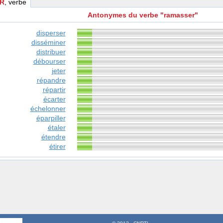
R
, verbe
Antonymes du verbe "ramasser"
disperser
disséminer
distribuer
débourser
jeter
répandre
répartir
écarter
échelonner
éparpiller
étaler
étendre
étirer