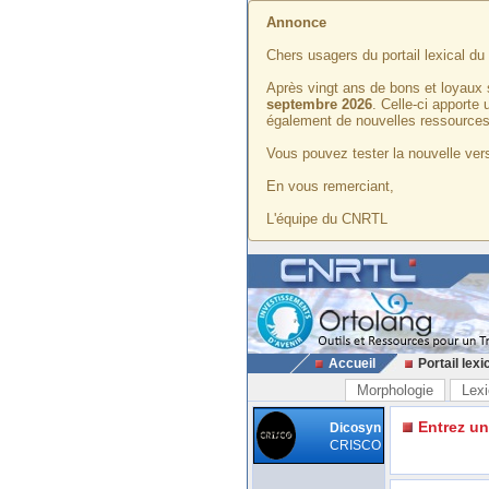
Annonce
Chers usagers du portail lexical d
Après vingt ans de bons et loyaux 
septembre 2026
. Celle-ci apporte
également de nouvelles ressources
Vous pouvez tester la nouvelle vers
En vous remerciant,
L'équipe du CNRTL
Accueil
Portail lexi
Morphologie
Lexi
Entrez u
Dicosyn
CRISCO