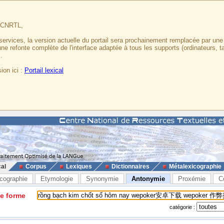
u CNRTL,
services, la version actuelle du portail sera prochainement remplacée par un
 une refonte complète de l'interface adaptée à tous les supports (ordinateurs, t
.
ion ici :
Portail lexical
cal
Corpus
Lexiques
Dictionnaires
Métalexicographie
cographie
Etymologie
Synonymie
Antonymie
Proxémie
C
ne forme
catégorie :