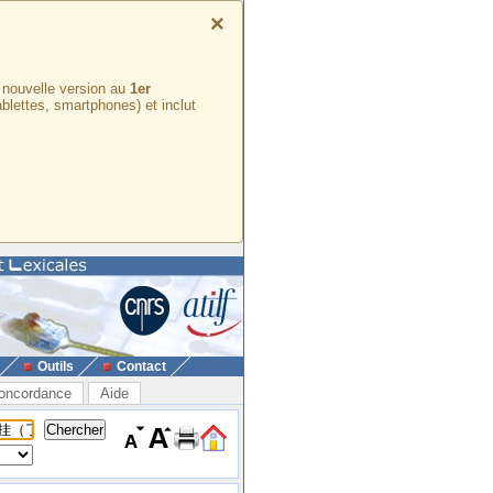
×
e nouvelle version au
1er
ablettes, smartphones) et inclut
Outils
Contact
oncordance
Aide