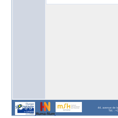
44, avenue de l
Tél. : 