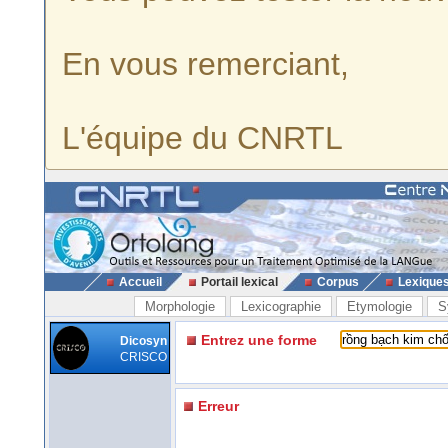
En vous remerciant,
L'équipe du CNRTL
Accueil
Portail lexical
Corpus
Lexique
Morphologie
Lexicographie
Etymologie
S
Entrez une forme
Dicosyn
CRISCO
Erreur