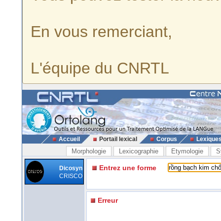
En vous remerciant,
L'équipe du CNRTL
Accueil
Portail lexical
Corpus
Lexique
Morphologie
Lexicographie
Etymologie
S
Entrez une forme
Dicosyn
CRISCO
Erreur