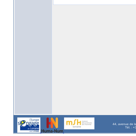
44, avenue de l
Tél. : 