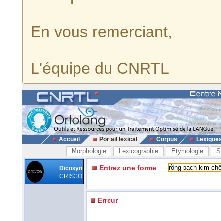
En vous remerciant,
L'équipe du CNRTL
Accueil
Portail lexical
Corpus
Lexique
Morphologie
Lexicographie
Etymologie
S
Entrez une forme
Dicosyn
CRISCO
Erreur