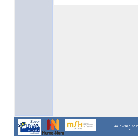
44, avenue de l
Tél. : 