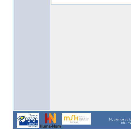
44, avenue de l
Tél. : 