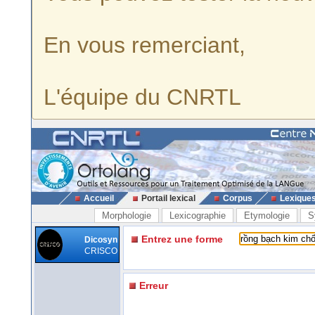
En vous remerciant,
L'équipe du CNRTL
Accueil
Portail lexical
Corpus
Lexique
Morphologie
Lexicographie
Etymologie
S
Entrez une forme
Dicosyn
CRISCO
Erreur