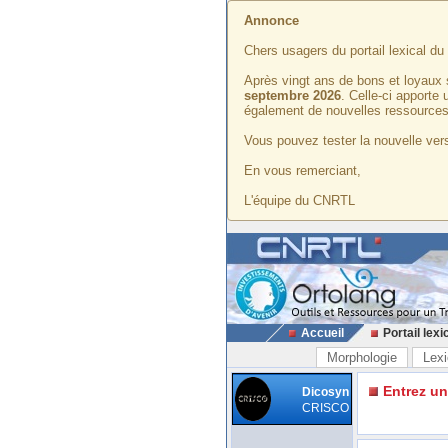
Annonce
Chers usagers du portail lexical d
Après vingt ans de bons et loyaux 
septembre 2026
. Celle-ci apporte
également de nouvelles ressources
Vous pouvez tester la nouvelle vers
En vous remerciant,
L'équipe du CNRTL
Accueil
Portail lexi
Morphologie
Lexi
Entrez u
Dicosyn
CRISCO