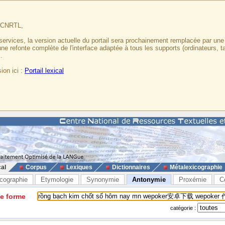
u CNRTL,
services, la version actuelle du portail sera prochainement remplacée par un
 une refonte complète de l'interface adaptée à tous les supports (ordinateurs, t
.
ion ici :
Portail lexical
cal
Corpus
Lexiques
Dictionnaires
Métalexicographie
cographie
Etymologie
Synonymie
Antonymie
Proxémie
C
ne forme
catégorie :