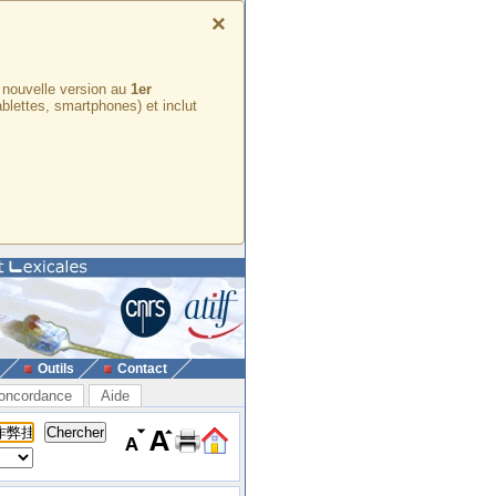
×
e nouvelle version au
1er
ablettes, smartphones) et inclut
Outils
Contact
oncordance
Aide