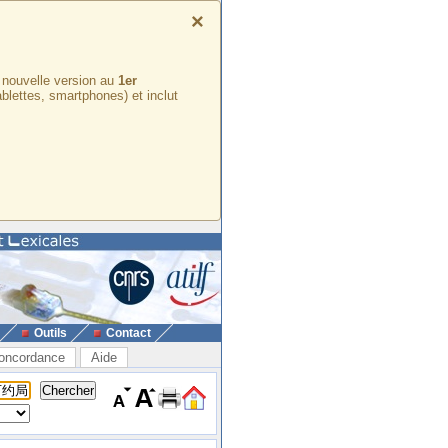
×
e nouvelle version au
1er
ablettes, smartphones) et inclut
Outils
Contact
oncordance
Aide