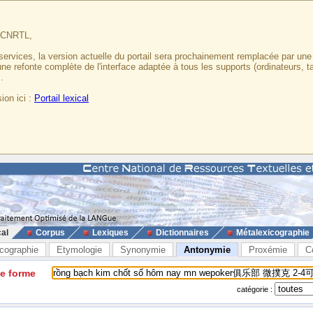
u CNRTL,
services, la version actuelle du portail sera prochainement remplacée par un
 une refonte complète de l'interface adaptée à tous les supports (ordinateurs, t
.
ion ici :
Portail lexical
cal
Corpus
Lexiques
Dictionnaires
Métalexicographie
cographie
Etymologie
Synonymie
Antonymie
Proxémie
C
ne forme
catégorie :