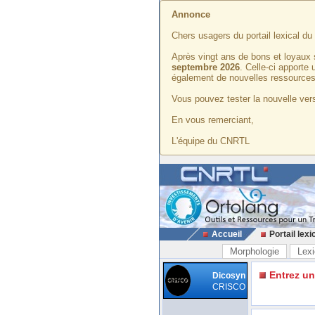
Annonce
Chers usagers du portail lexical d
Après vingt ans de bons et loyaux 
septembre 2026
. Celle-ci apporte
également de nouvelles ressources
Vous pouvez tester la nouvelle vers
En vous remerciant,
L'équipe du CNRTL
Accueil
Portail lexi
Morphologie
Lexi
Entrez u
Dicosyn
CRISCO